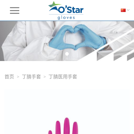
Skip
to
content
首页
>
丁腈手套
>
丁腈医用手套